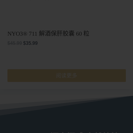
NYO3® 711 解酒保肝胶囊 60 粒
原
当
$
45.99
$
35.99
价
前
为：
价
$45.99。
格
为：
阅读更多
$35.99。