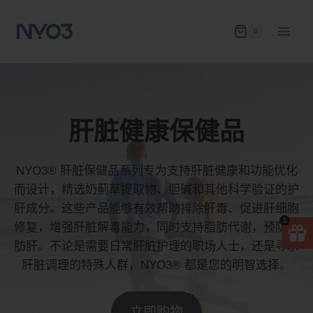
跳
到
0
内
容
肝脏健康保健品
NYO3® 肝脏保健品系列专为支持肝脏健康和功能优化
而设计，精选奶蓟草提取物、胆碱和其他科学验证的护
肝成分。这些产品能够有效帮助排除肝毒、促进肝细胞
1
修复，增强肝脏解毒能力，同时支持脂肪代谢，预防脂
肪肝。不论是需要日常肝脏护理的职场人士，还是寻求
肝脏调理的特殊人群，NYO3® 都是您的明智选择。
立即购物