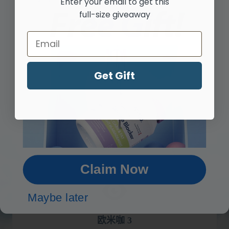
Enter your email to get this
full-size giveaway
心 脏
Email
Get Gift
大 脑
Claim Now
Maybe later
欧米咖 3