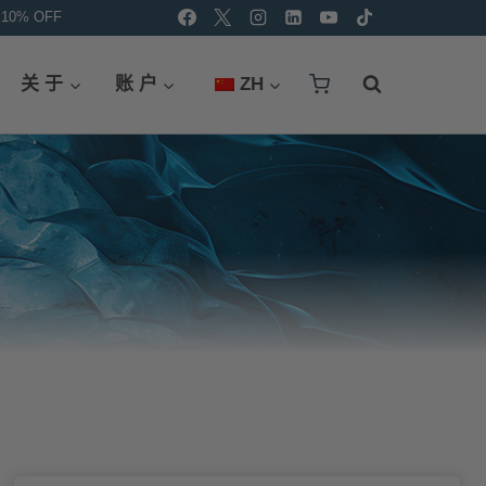
 10% OFF
关 于
账 户
ZH