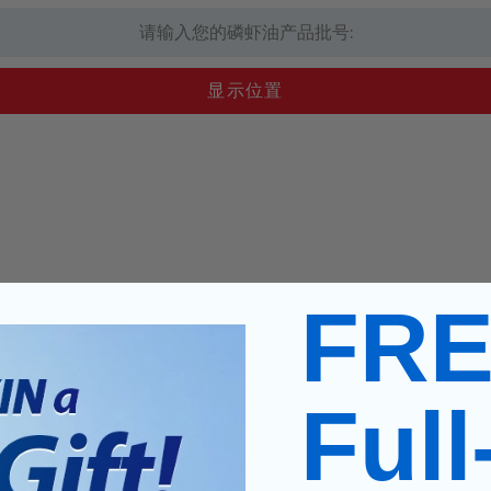
FR
Full