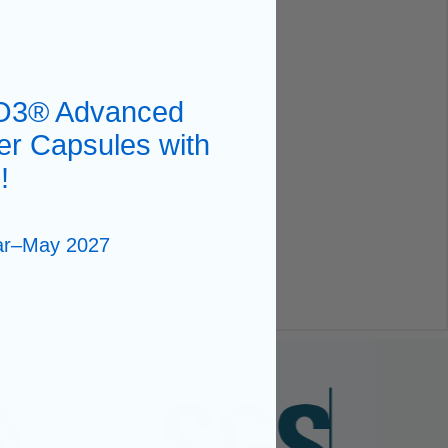
O3® Advanced
er Capsules with
!
Mar–May 2027