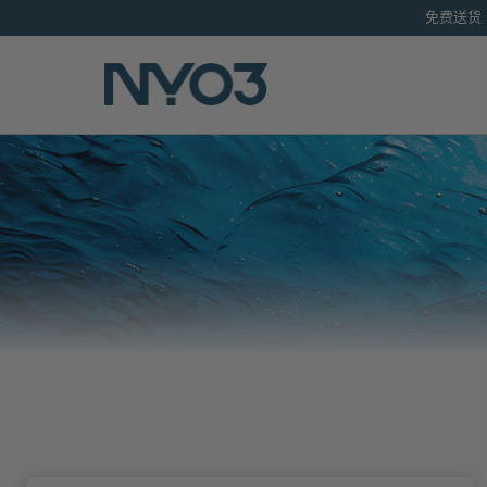
跳
免费
到
内
容