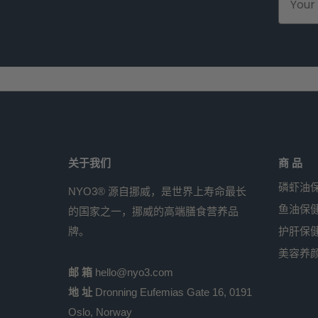
关于我们
商 品
磷虾油
NYO3® 源自挪威，是世界上寿命最长
鱼油保
的国家之一，挪威的高端膳食营养品
牌。
护肝保
美容养
邮 箱
hello@nyo3.com
地 址
Dronning Eufemias Gate 16, 0191
Oslo, Norway