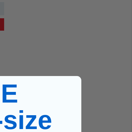
EE
-size