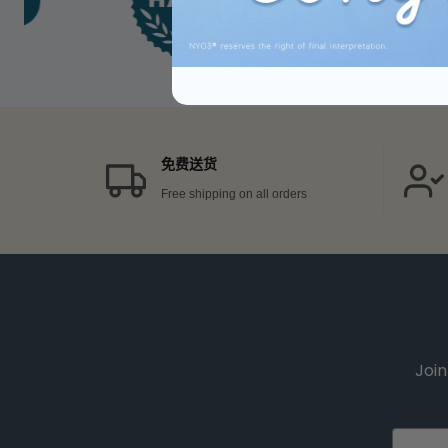
免费送货
Free shipping on all orders
Join